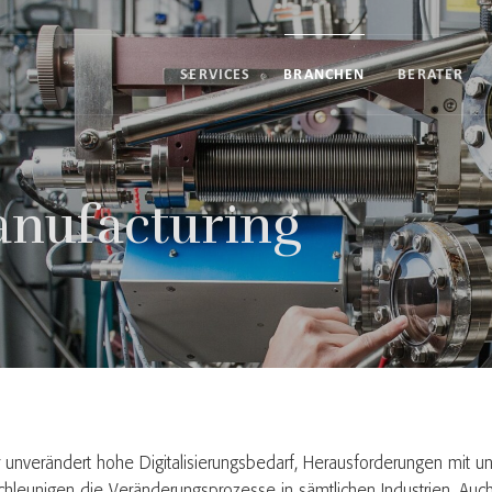
SERVICES
BRANCHEN
BERATER
anufacturing
Der unverändert hohe Digitalisierungsbedarf, Herausforderungen mit u
leunigen die Veränderungsprozesse in sämtlichen Industrien. Auch d