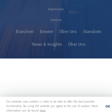
Impressum
Services
Branchen
Berater
Über Uns
Standorte
News & Insights
Über Uns
Our website uses cookies in order to be able to offer the best possible
OK
functionality. By using the website you agree to the use of cookies. More
information can be found
here
.