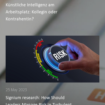
Künstliche Intelligenz am
Arbeitsplatz: Kollegin oder
Kontrahentin?
25 May 2023
Signium research: How Should
Leaders Manage Risk in Turbulent