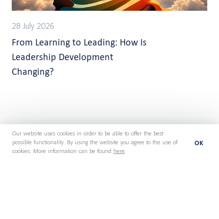
28 July 2026
From Learning to Leading: How Is
Leadership Development
Changing?
Our website uses cookies in order to be able to offer the best
OK
possible functionality. By using the website you agree to the use of
cookies. More information can be found
here
.