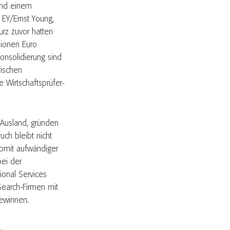
und einem
EY/Ernst Young,
urz zuvor hatten
lionen Euro
nsolidierung sind
rischen
 Wirtschaftsprüfer-
 Ausland, gründen
ch bleibt nicht
somit aufwändiger
bei der
ional Services
Search-Firmen mit
gewinnen.