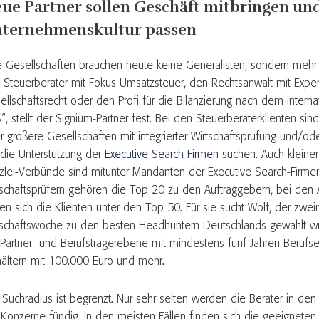
ue Partner sollen Geschäft mitbringen un
ternehmenskultur passen
e Gesellschaften brauchen heute keine Generalisten, sondern mehr 
 Steuerberater mit Fokus Umsatzsteuer, den Rechtsanwalt mit Expert
ellschaftsrecht oder den Profi für die Bilanzierung nach dem intern
“, stellt der Signium-Partner fest. Bei den Steuerberaterklienten sin
r größere Gesellschaften mit integrierter Wirtschaftsprüfung und/od
 die Unterstützung der
Executive Search-Firmen
suchen. Auch kleiner
zlei-Verbünde sind mitunter Mandanten der Executive Search-Firme
tschaftsprüfern gehören die Top 20 zu den Auftraggebern, bei den 
den sich die Klienten unter den Top 50. Für sie sucht Wolf, der zwe
tschaftswoche zu den besten Headhuntern Deutschlands gewählt wu
 Partner- und Berufsträgerebene mit mindestens fünf Jahren Berufs
ältern mit 100.000 Euro und mehr.
 Suchradius ist begrenzt. Nur sehr selten werden die Berater in den
 Konzerne fündig. In den meisten Fällen finden sich die geeignete