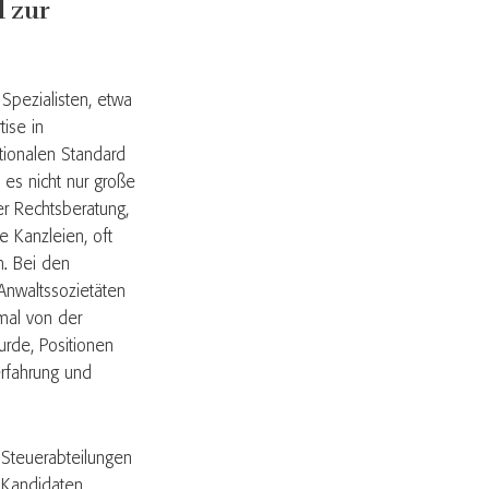
d zur
Spezialisten, etwa
ise in
ationalen Standard
d es nicht nur große
er Rechtsberatung,
e Kanzleien, oft
n. Bei den
Anwaltssozietäten
imal von der
rde, Positionen
erfahrung und
 Steuerabteilungen
n Kandidaten