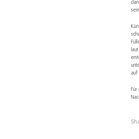
dan
sein
Kün
sch
Fül
lau
ers
unt
auf
Für
Nach
Sh