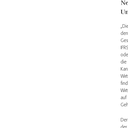
Ne
Un
„Di
den
Ges
IFRS
ode
die
Kan
Wir
fin
Wir
auf
Geh
Der
der