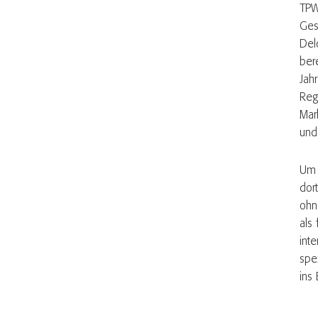
TPW
Ges
Del
ber
Jah
Regu
Mar
und
Um 
dor
ohn
als
int
spe
ins