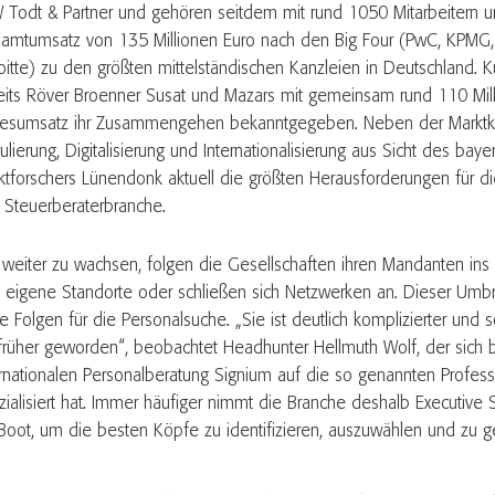
 Todt & Partner und gehören seitdem mit rund 1050 Mitarbeitern 
amtumsatz von 135 Millionen Euro nach den Big Four (PwC, KPMG, 
oitte) zu den größten mittelständischen Kanzleien in Deutschland. K
eits Röver Broenner Susat und Mazars mit gemeinsam rund 110 Mil
resumsatz ihr Zusammengehen bekanntgegeben. Neben der Marktko
lierung, Digitalisierung und Internationalisierung aus Sicht des baye
ktforschers Lünendonk aktuell die größten Herausforderungen für die
 Steuerberaterbranche.
weiter zu wachsen, folgen die Gesellschaften ihren Mandanten ins
t eigene Standorte oder schließen sich Netzwerken an. Dieser Umbru
e Folgen für die Personalsuche. „Sie ist deutlich komplizierter und 
 früher geworden“, beobachtet Headhunter Hellmuth Wolf, der sich 
ernationalen Personalberatung Signium auf die so genannten Profess
zialisiert hat. Immer häufiger nimmt die Branche deshalb Executive 
 Boot, um die besten Köpfe zu identifizieren, auszuwählen und zu 