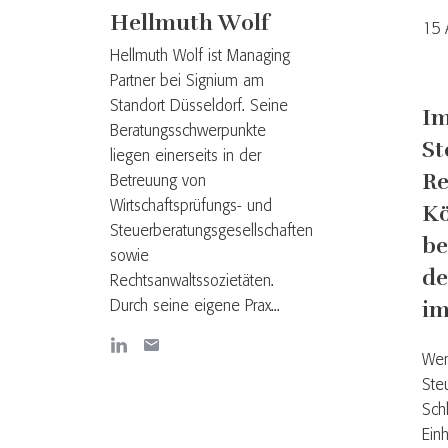
Hellmuth Wolf
15 
Hellmuth Wolf ist Managing
Partner bei Signium am
Standort Düsseldorf. Seine
Im
Beratungsschwerpunkte
St
liegen einerseits in der
Re
Betreuung von
Wirtschaftsprüfungs- und
Kö
Steuerberatungsgesellschaften
be
sowie
de
Rechtsanwaltssozietäten.
im
Durch seine eigene Prax...
Wen
Ste
Sch
Ein