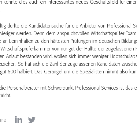
n könnte dies auch ein interessantes neues Geschäftsfeld für eine
.
ftig dürfte die Kandidatensuche für die Anbieter von Professional S
wieriger werden. Denn dem anspruchsvollen Wirtschaftsprüfer-Exame
le an Lerninhalten zu den härtesten Prüfungen im deutschen Bildun
t Wirtschaftsprüferkammer von nur gut der Hälfte der zugelassenen
ten Anlauf bestanden wird, wollen sich immer weniger Hochschulab
erziehen. So hat sich die Zahl der zugelassenen Kandidaten zwis
 gut 600 halbiert. Das Gerangel um die Spezialisten nimmt also künf
 die Personalberater mit Schwerpunkt Professional Services ist das 
richt.
are