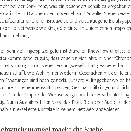
lmehr bei der Konkurrenz, was ein besonders sensibles Vorgehen er
 etwa in der IT-Branche oder im Vertrieb sind Anwälte, Steuerberate
tschaftsprüfer eine eher risikoaverse und verschwiegene Berufsgru
r soziale Netzwerke wie Xing oder direkt im Unternehmen anspreche
f aus Erfahrung.
en sehr viel Fingerspitzengefühl ist Branchen-Know-how unerlässli
ater kommt dabei zugute, dass er selbst vier Jahre in einer führend
tschaftsprüfungs- und Steuerberatungsgesellschaft gearbeitet hat. E
trauen schafft, wie Wolf immer wieder in Gesprächen mit den Kliente
en Erwartungen sind hoch gesteckt. „Unsere Auftraggeber wollen hä
 zu ihrer Unternehmenskultur passen, Geschäft mitbringen und nich
sen.“ In der Gruppe der Wechselwilligen wird der Headhunter hing
dig. Nur in Ausnahmefällen passt das Profil. Bei seiner Suche ist d
halb auf exzellente Kontakte in seinem Netzwerk angewiesen.
chwuchsmangel macht die Suche