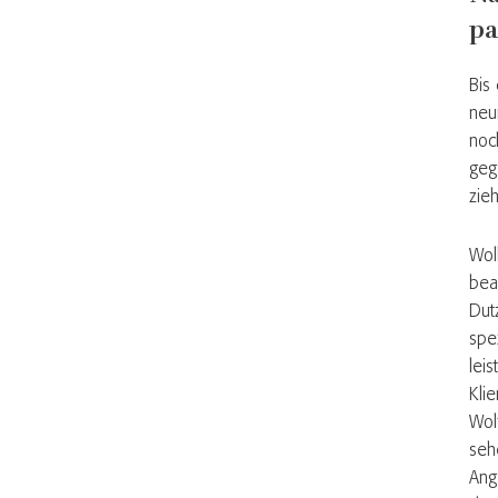
pa
Bis
neu
noc
geg
zie
Wol
bea
Dut
spe
leis
Kli
Wol
seh
Ang