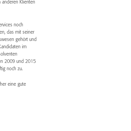
n anderen Klienten
ervices noch
n, das mit seiner
gswesen gehört und
 Kandidaten im
solventen
chen 2009 und 2015
tig noch zu.
eher eine gute