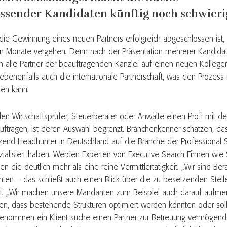
ssender Kandidaten künftig noch schwieri
 die Gewinnung eines neuen Partners erfolgreich abgeschlossen ist,
n Monate vergehen. Denn nach der Präsentation mehrerer Kandida
h alle Partner der beauftragenden Kanzlei auf einen neuen Kollegen
ebenenfalls auch die internationale Partnerschaft, was den Prozess 
hen kann.
len Wirtschaftsprüfer, Steuerberater oder Anwälte einen Profi mit d
uftragen, ist deren Auswahl begrenzt. Branchenkenner schätzen, das
zend Headhunter in Deutschland auf die Branche der Professional 
zialisiert haben. Werden Experten von Executive Search-Firmen wie 
ten die deutlich mehr als eine reine Vermittlertätigkeit. „Wir sind Ber
enten – das schließt auch einen Blick über die zu besetzenden Stelle
f. „Wir machen unsere Mandanten zum Beispiel auch darauf aufme
en, dass bestehende Strukturen optimiert werden könnten oder soll
enommen ein Klient suche einen Partner zur Betreuung vermögende