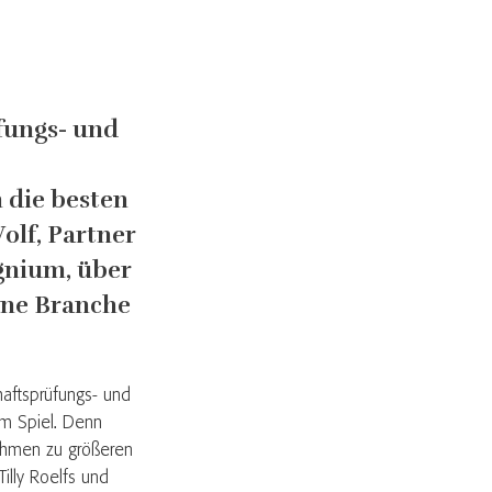
fungs- und
 die besten
lf, Partner
gnium, über
eine Branche
haftsprüfungs- und
im Spiel. Denn
nahmen zu größeren
illy Roelfs und