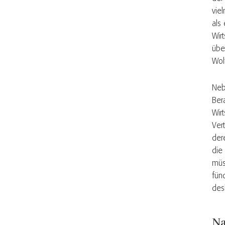
vie
als
Wir
übe
Wol
Neb
Ber
Wir
Ver
der
die
müs
fün
des
Na