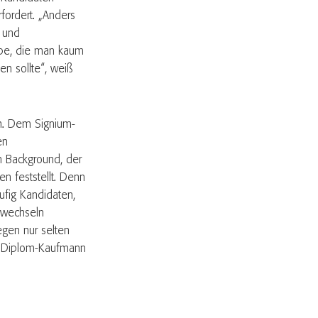
fordert. „Anders
r und
ppe, die man kaum
n sollte“, weiß
ch. Dem Signium-
en
in Background, der
n feststellt. Denn
ufig Kandidaten,
t wechseln
egen nur selten
er Diplom-Kaufmann