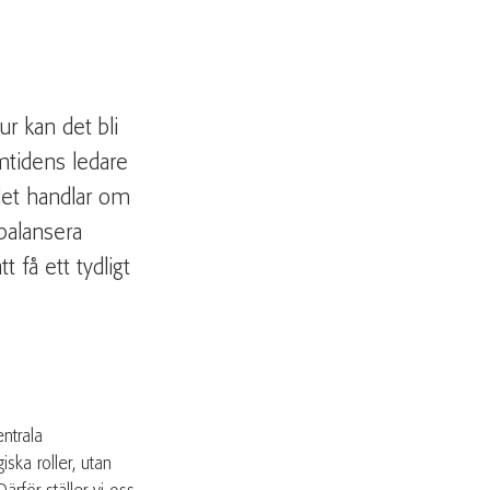
r kan det bli
amtidens ledare
 det handlar om
balansera
 få ett tydligt
ntrala
iska roller, utan