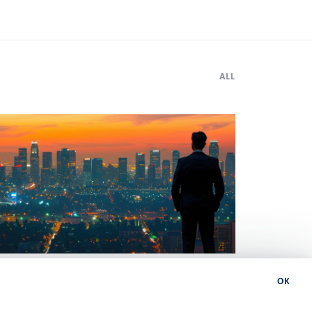
ALL
 June 2026
OK
w can leaders speed up