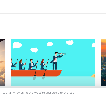
unctionality. By using the website you agree to the use
27 July 2026
30
AI Is Removing Management
Ho