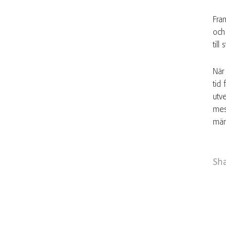
Fram
och
till
När 
tid
utv
mest
män
Sh