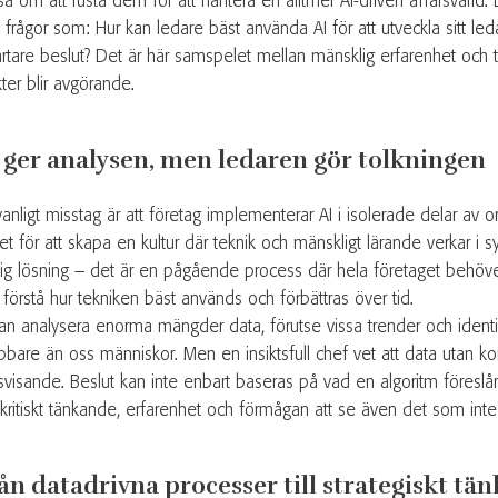
å om att rusta dem för att hantera en alltmer AI-driven affärsvärld. D
 frågor som: Hur kan ledare bäst använda AI för att utveckla sitt led
rtare beslut? Det är här samspelet mellan mänsklig erfarenhet och 
kter blir avgörande.
 ger analysen, men ledaren gör tolkningen
vanligt misstag är att företag implementerar AI i isolerade delar av o
let för att skapa en kultur där teknik och mänskligt lärande verkar i 
dig lösning – det är en pågående process där hela företaget behöver
 förstå hur tekniken bäst används och förbättras över tid.
kan analysera enorma mängder data, förutse vissa trender och identi
bbare än oss människor. Men en insiktsfull chef vet att data utan ko
svisande. Beslut kan inte enbart baseras på vad en algoritm föreslår
 kritiskt tänkande, erfarenhet och förmågan att se även det som inte
ån datadrivna processer till strategiskt tä