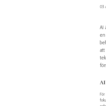
03 
AI 
en 
beh
att
tek
för
AI
För
foku