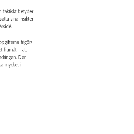
n faktiskt betyder
tta sina insikter
ärsidé.
pgifterna frigörs
t framåt – att
ändringen. Den
ika mycket i