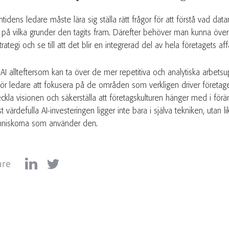
tidens ledare måste lära sig ställa rätt frågor för att förstå vad data
 på vilka grunder den tagits fram. Därefter behöver man kunna översä
 strategi och se till att det blir en integrerad del av hela företagets aff
AI allteftersom kan ta över de mer repetitiva och analytiska arbetsup
 för ledare att fokusera på de områden som verkligen driver företage
eckla visionen och säkerställa att företagskulturen hänger med i för
 värdefulla AI-investeringen ligger inte bara i själva tekniken, utan l
niskorna som använder den.
are