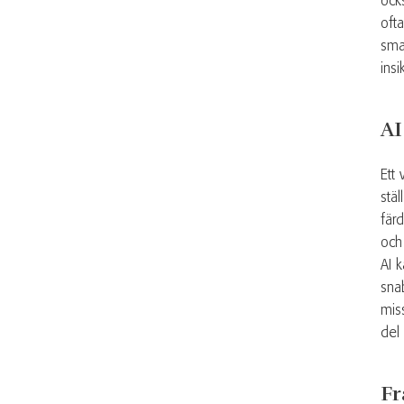
ocks
ofta
sma
insi
AI
Ett 
stäl
fär
och
AI 
sna
mis
del
Fr