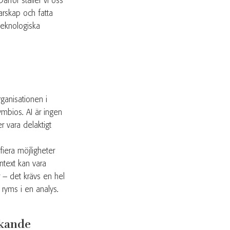
ärför ställer vi oss
arskap och fatta
teknologiska
rganisationen i
symbios. AI är ingen
 vara delaktigt
fiera möjligheter
ntext kan vara
 – det krävs en hel
 ryms i en analys.
nkande