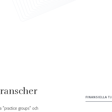
ranscher
FINANSIELLA T
a ”practice groups” och