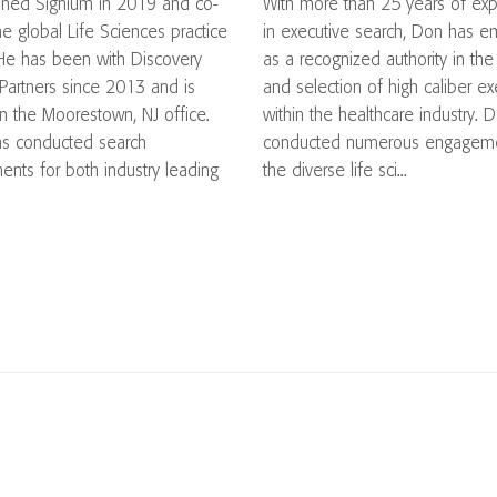
oined Signium in 2019 and co-
With more than 25 years of ex
he global Life Sciences practice
in executive search, Don has 
He has been with Discovery
as a recognized authority in the
Partners since 2013 and is
and selection of high caliber ex
n the Moorestown, NJ office.
within the healthcare industry. 
as conducted search
conducted numerous engageme
ents for both industry leading
the diverse life sci...