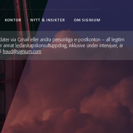
KONTOR
NYTT & INSIKTER
OM SIGNIUM
dater via Gmail eller andra personliga e-postkonton – all legitim
annat ledarskapskonsultuppdrag, inklusive under intervjuer, är
ll
fraud@signium.com