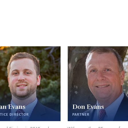
elphia
Philadelphia
an Evans
Don Evans
TICE DIRECTOR
PARTNER