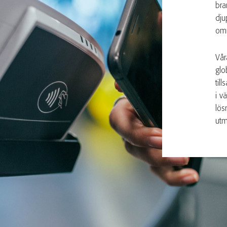
bra
dju
om
Vår
glo
til
i v
lös
utm