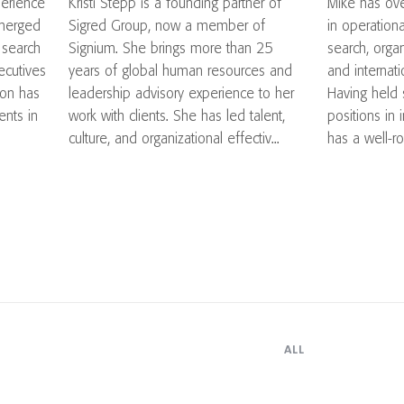
perience
Kristi Stepp is a founding partner of
Mike has ove
emerged
Sigred Group, now a member of
in operation
 search
Signium. She brings more than 25
search, orga
ecutives
years of global human resources and
and internati
Don has
leadership advisory experience to her
Having held
nts in
work with clients. She has led talent,
positions in 
culture, and organizational effectiv...
has a well-r
ALL