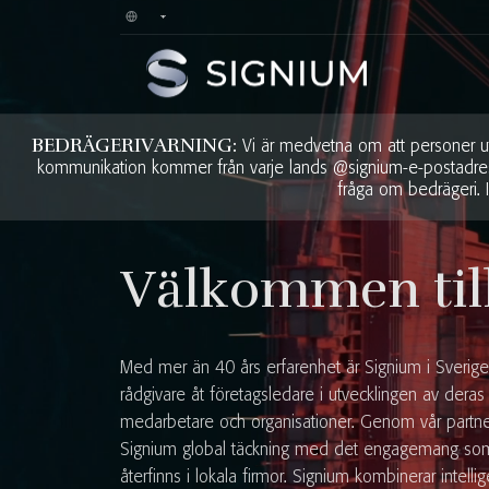
BEDRÄGERIVARNING:
Vi är medvetna om att personer utg
kommunikation kommer från varje lands @signium-e-postadress. 
fråga om bedrägeri. 
Välkommen til
Med mer än 40 års erfarenhet är Signium i Sverige 
rådgivare åt företagsledare i utvecklingen av deras
medarbetare och organisationer. Genom vår partn
Signium global täckning med det engagemang som
återfinns i lokala firmor. Signium kombinerar intell