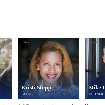
Detroit
Detroit
Kristi Stepp
Mike 
PARTNER
PARTNER