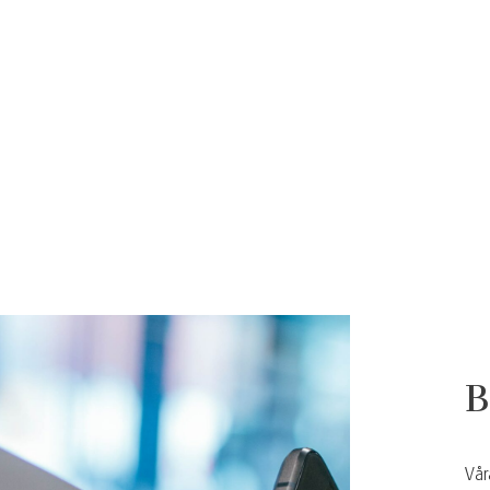
B
Vår