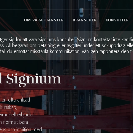
OM VÅRA TJÄNSTER
BRANSCHER
KONSULTER
er sig för att vara Signiums konsulter. Signium kontaktar inte kandi
All begäran om betalning eller avgifter under ett sökuppdrag eller 
Ifall du emottar misstänkt kommunikation, vänligen rapportera den ti
l Signium
en ofta anlitad
 kunskap,
ermodell erbjuder
 normalt bara
igens och intuition med