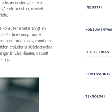
nschspecialister garanterar
INDUSTRI
pgående kunskap, oavsett
råde.
a konsulter arbetar enligt en
KONSUMENTVA
bal Practice Group-modell –
lsammans med kollegor runt om
ärlden erbjuder vi skräddarsydda
LIFE SCIENCES
ningar till våra klienter, oavsett
aning.
PROFESSIONAL 
TEKNOLOGI