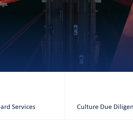
iga.
ard Services
Culture Due Dilige