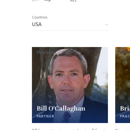
ALL
Countries
USA
Philadelphia
Philad
Bill O'Callaghan
Bri
PARTNER
PRAC