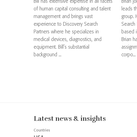
Bill has extensive expertise in all facets
Brian j
of human capital consulting and talent
leads t
management and brings vast
group. 
experience to Discovery Search
Search 
Partners where he specializes in
based i
medical devices, diagnostics, and
Brian h
equipment. Bill’s substantial
assignm
background ...
corpo...
Latest news & insights
Countries