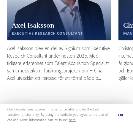
Axel Isaksson
Ch
EXECUTIVE RESEARCH CONSULTANT
MAN
Axel Isaksson blev en del av Signium som Executive
Christo
Research Consultant under hösten 2025. Med
interna
tidigare erfarenhet som Talent Acquisition Specialist
år glob
samt medverkan i forskningsprojekt inom HR, har
och Eur
Axel utvecklat ett intresse för att förstå både o...
gäller 
Our website uses cookies in order to be able to offer the best
OK
possible functionality. By using the website you agree to the use of
cookies. More information can be found
here
.