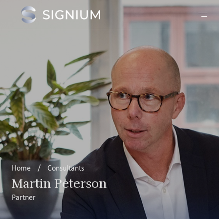
Home
/
Consultants
Martin Peterson
Partner